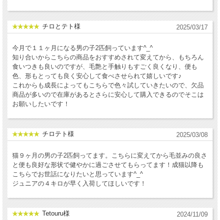
チロとテト様
2025/03/17
今月で１１ヶ月になる男の子2匹飼っています^_^
知り合いからこちらの商品をおすすめされて変えてから、もちろん
食いつきも良いのですが、毛艶と手触りもすごく良くなり、便も
色、形もとっても良く安心して食べさせられて嬉しいです♪
これからも成長によってもこちらで色々試していきたいので、欠品
商品が多いので在庫があるとさらに安心して購入できるのでそこは
お願いしたいです！
チロテト様
2025/03/08
猫９ヶ月の男の子2匹飼ってます。こちらに変えてから毛並みの良さ
と便も良好な形状で健やかに過ごさせてもらってます！成猫以降も
こちらでお世話になりたいと思っています^_^
ジュニアの４キロが早く入荷してほしいです！
Tetouru様
2024/11/09