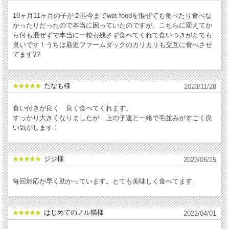
10ヶ月11ヶ月の子が２匹今までwet foodを混ぜても食べたり食べな
かったりだったので本当に困っていたのですが、こちらに変えてか
ら何も混ぜずで本当に一粒も残さず食べてくれて食いつきがとても
良いです！うちは最近ファームダックのカリカリも交互に食べさせ
てます??
たなも様
2023/11/28
食い付きが良く 良く食べてくれます。
すっかり大きくなりましたが 上の子達と一緒で毛並みがすごく良
い気がします！
ジジ様
2023/06/15
毎回対応が早く助かっています。とても美味しく食べてます。
はじめてのノル猫様
2022/04/01