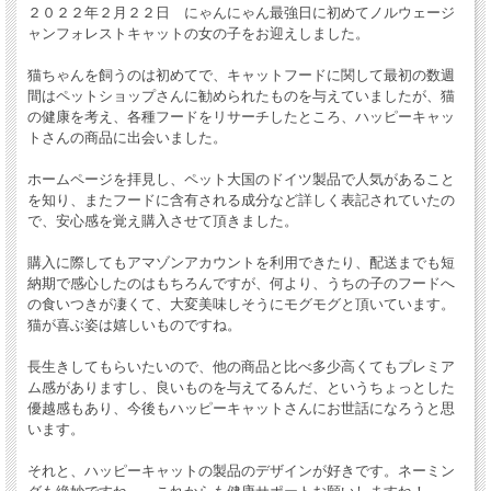
２０２２年２月２２日 にゃんにゃん最強日に初めてノルウェージ
ャンフォレストキャットの女の子をお迎えしました。
猫ちゃんを飼うのは初めてで、キャットフードに関して最初の数週
間はペットショップさんに勧められたものを与えていましたが、猫
の健康を考え、各種フードをリサーチしたところ、ハッピーキャッ
トさんの商品に出会いました。
ホームページを拝見し、ペット大国のドイツ製品で人気があること
を知り、またフードに含有される成分など詳しく表記されていたの
で、安心感を覚え購入させて頂きました。
購入に際してもアマゾンアカウントを利用できたり、配送までも短
納期で感心したのはもちろんですが、何より、うちの子のフードへ
の食いつきが凄くて、大変美味しそうにモグモグと頂いています。
猫が喜ぶ姿は嬉しいものですね。
長生きしてもらいたいので、他の商品と比べ多少高くてもプレミア
ム感がありますし、良いものを与えてるんだ、というちょっとした
優越感もあり、今後もハッピーキャットさんにお世話になろうと思
います。
それと、ハッピーキャットの製品のデザインが好きです。ネーミン