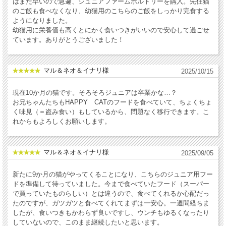
はまだ早いので急遽、ジュニアファームポルトリーを購入。先住猫
のご飯も食べなくなり、幼猫用のこちらのご飯をしっかり完食する
ようになりました。
幼猫用に栄養価も高くとにかく食いつきがいいので安心して過ごせ
ています。ありがとうございました！
マル＆ネオ＆イナリ様
2025/10/15
現在10か月の猫です。そろそろジュニアは卒業かな…？
お兄ちゃんたちもHAPPY CATのフードを食べていて、ちょくちょ
く味見（＝盗み食い）もしているから、問題なく移行できます。こ
れからもよろしくお願いします。
マル＆ネオ＆イナリ様
2025/09/05
新たに9か月の猫がやってくることになり、こちらのジュニア用フー
ドを準備して待っていました。今まで食べていたフード（スーパー
で買っていたものらしい）とは違うので、食べてくれるか心配だっ
たのですが、ガツガツと食べてくれてまずは一安心。一週間経ちま
したが、食いつきもかわらず良いですし、ウンチもゆるくなったり
していないので、このまま継続したいと思います。