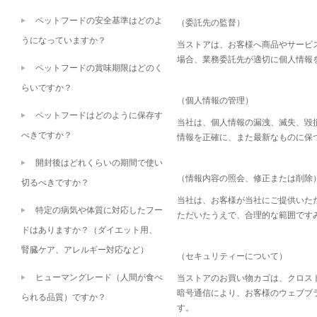
ペットフードの安全基準はどのよ
（委託先の監督）
うになっていますか？
当ストアは、お客様へ商品やサービ
場合、業務委託先が適切に個人情報
ペットフードの賞味期限はどのく
らいですか？
（個人情報の管理）
ペットフードはどのように保存す
当社は、個人情報の漏洩、滅失、毀
べきですか？
情報を正確に、また最新なものに保
開封後はどれくらいの期間で使い
（情報内容の照会、修正または削除
切るべきですか？
当社は、お客様が当社にご提供いた
特定の病気や体質に対応したフー
ただいたうえで、合理的な範囲です
ドはありますか？（ダイエット用、
腎臓ケア、アレルギー対応など）
（セキュリティーについて）
ヒューマングレード（人間が食べ
当ストアのお買い物カゴは、クロスト
暗号通信により、お客様のウェブブ
られる品質）ですか？
す。