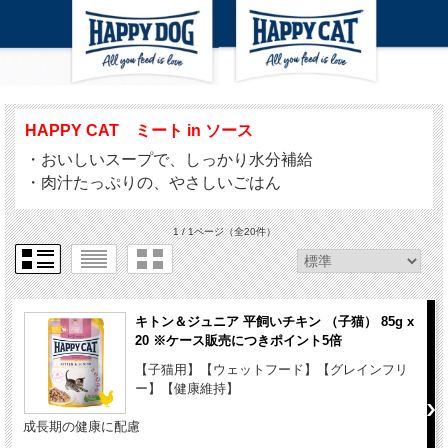
HAPPY CAT ミート in ソース
・おいしいスープで、しっかり水分補給
・肉汁たっぷりの、やさしいごはん
1 / 1ページ
（全20件）
キトン＆ジュニア 平飼いチキン （子猫） 85g x
20 ※ケース販売につきポイント5倍
【子猫用】【ウェットフード】【グレインフリ
ー】【健康維持】
成長期の健康に配慮