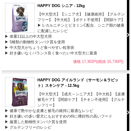
HAPPY DOG シニア - 12kg
【中大型犬】【シニア犬】【健康維持】【グルテン
フリー】【中大粒】【ポテト不使用】【関節ケア】
▶ L-カルニチンとビタミンC配合、シニア期の健康
に配慮したレシピ
▶ 体重11以上の中大型犬用
▶ 5種類の動物性タンパク質を使用
▶ 中大型犬がちょうど食べやすい粒形状
▶ 好き嫌いなくバランス良く食べたい中大型犬に最適
価格:17,303円(税抜 15,730円)
HAPPY DOG アイルランド（サーモン＆ラビッ
ト）スキンケア - 12.5kg
【中大型犬】【成犬～シニア犬】【中大粒】【皮膚
被毛ケア】【関節ケア】【チキン不使用】【グルテ
ンフリー】
▶ 健康で艶やかな皮膚と被毛の維持に最適なレシピ
▶ 好き嫌いの多い愛犬にもおすすめの特に嗜好性の高いフード
▶ 厳選した動物性タンパク質を使用
▶ グルテンフリーのレシピ