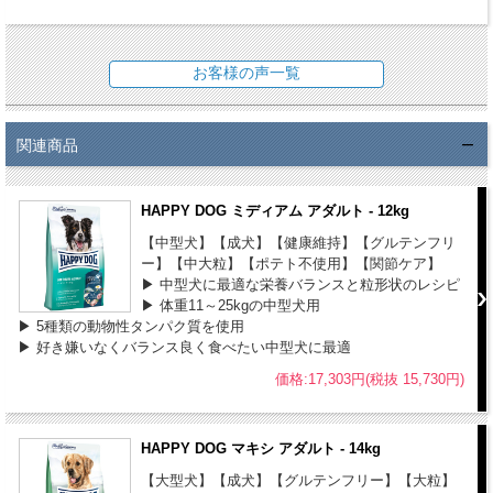
【使用方法】
●パッケージ記載の給与量を目安にしてください。
お客様の声一覧
●いつでも新鮮な水が飲めるようにしておいてください。
●給与回数は、1日に2回が一般的です。
●フードの切り替えは、現在の食事に当製品を少しずつ増量し、約7日
関連商品
間を目安に切り替えてください。
【保存方法】
HAPPY DOG ミディアム アダルト - 12kg
●ハッピードッグは、合成保存料は無添加です。高温多湿、直射日光
【中型犬】【成犬】【健康維持】【グルテンフリ
を避け、涼しい場所での保管をお願いします。
ー】【中大粒】【ポテト不使用】【関節ケア】
▶ 中型犬に最適な栄養バランスと粒形状のレシピ
●開封後は賞味期限に関わらず、なるべくお早めにご使用ください。
▶ 体重11～25kgの中型犬用
●本品は犬専用フードです。誤食防止のため、小児の手の届かない場
▶ 5種類の動物性タンパク質を使用
所に保管してください。
▶ 好き嫌いなくバランス良く食べたい中型犬に最適
●本品は自然素材を使用しておりますので、原材料の産地や収穫時期
価格:17,303円(税抜 15,730円)
等により、粒の見た目や大きさに若干差がある場合がありますが、品
質上問題はありません。
●開封後は虫が入らないように、しっかりと密封して下さい。
HAPPY DOG マキシ アダルト - 14kg
【大型犬】【成犬】【グルテンフリー】【大粒】