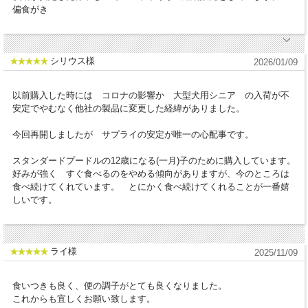
ニチン)、天然由来トコフェロール（酸化防止剤として）(*乾燥)
偏食がき
成分：
粗タンパク質 - 21.0 %
シリウス様
2026/01/09
粗脂肪 - 10.0 %
粗繊維 - 2.5 %
以前購入した時には コロナの影響か 大型犬用シニア の入荷が不
粗灰分 - 5.5 %
安定でやむなく他社の製品に変更した経緯がありました。
粗炭水化物 - 52.0 %
水分 - 9 %
今回再開しましたが サプライの安定が唯一の心配事です。
カルシウム - 1.00 %
スタンダードプードルの12歳になる(一月)子のために購入しています。
リン - 0.75 %
好みが強く すぐ食べるのをやめる傾向がありますが、今のところは
ナトリウム - 0.35 %
食べ続けてくれています。 とにかく食べ続けてくれることが一番嬉
マグネシウム - 0.08 %
しいです。
カリウム - 0.50 %
オメガ6脂肪酸 - 3.00 %
オメガ3脂肪酸 - 0.30 %
ライ様
2025/11/09
代謝エネルギー：340.5kcal / 100g
食いつきも良く、便の調子がとても良くなりました。
粒の大きさ：中大粒（直径14〜19mm 厚み4.5〜7.5mm）
これからも宜しくお願い致します。
原産国：ドイツ