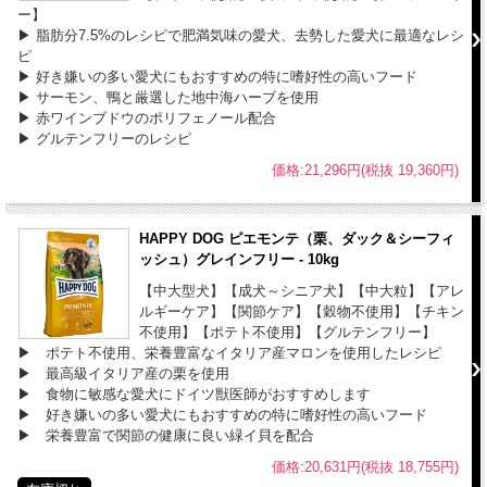
ー】
▶ 脂肪分7.5%のレシピで肥満気味の愛犬、去勢した愛犬に最適なレシ
ピ
▶ 好き嫌いの多い愛犬にもおすすめの特に嗜好性の高いフード
▶ サーモン、鴨と厳選した地中海ハーブを使用
▶ 赤ワインブドウのポリフェノール配合
▶ グルテンフリーのレシピ
価格:21,296円(税抜 19,360円)
HAPPY DOG ピエモンテ（栗、ダック＆シーフィ
ッシュ）グレインフリー - 10kg
【中大型犬】【成犬～シニア犬】【中大粒】【アレ
ルギーケア】【関節ケア】【穀物不使用】【チキン
不使用】【ポテト不使用】【グルテンフリー】
▶ ポテト不使用、栄養豊富なイタリア産マロンを使用したレシピ
▶ 最高級イタリア産の栗を使用
▶ 食物に敏感な愛犬にドイツ獣医師がおすすめします
▶ 好き嫌いの多い愛犬にもおすすめの特に嗜好性の高いフード
▶ 栄養豊富で関節の健康に良い緑イ貝を配合
価格:20,631円(税抜 18,755円)