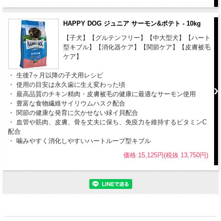
HAPPY DOG ジュニア サーモン&ポテト - 10kg
【子犬】【グルテンフリー】【中大型犬】【ハート
型キブル】【消化器ケア】【関節ケア】【皮膚被毛
ケア】
・ 生後7ヶ月以降の子犬用レシピ
・ 使用の目安は永久歯に生え変わった頃
・ 最高品質のチキン精肉・皮膚被毛の健康に最適なサーモン使用
・ 豊富な食物繊維サイリウムハスク配合
・ 関節の健康な発育に欠かせない緑イ貝配合
・ 血管や筋肉、皮膚、骨を丈夫に保ち、免疫力を維持するビタミンC
配合
・ 噛みやすく消化しやすいハートループ型キブル
価格:15,125円(税抜 13,750円)