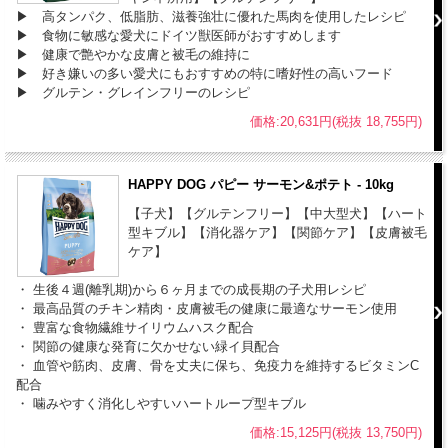
▶ 高タンパク、低脂肪、滋養強壮に優れた馬肉を使用したレシピ
▶ 食物に敏感な愛犬にドイツ獣医師がおすすめします
▶ 健康で艶やかな皮膚と被毛の維持に
▶ 好き嫌いの多い愛犬にもおすすめの特に嗜好性の高いフード
▶ グルテン・グレインフリーのレシピ
価格:20,631円(税抜 18,755円)
HAPPY DOG パピー サーモン&ポテト - 10kg
【子犬】【グルテンフリー】【中大型犬】【ハート
型キブル】【消化器ケア】【関節ケア】【皮膚被毛
ケア】
・ 生後４週(離乳期)から６ヶ月までの成長期の子犬用レシピ
・ 最高品質のチキン精肉・皮膚被毛の健康に最適なサーモン使用
・ 豊富な食物繊維サイリウムハスク配合
・ 関節の健康な発育に欠かせない緑イ貝配合
・ 血管や筋肉、皮膚、骨を丈夫に保ち、免疫力を維持するビタミンC
配合
・ 噛みやすく消化しやすいハートループ型キブル
価格:15,125円(税抜 13,750円)