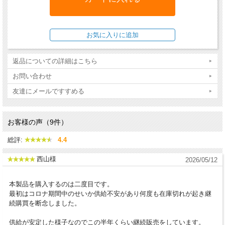
消化吸収に優れた食物繊維を豊富に含み、関節の健康維
持に欠かせない緑イ貝、活力を与えるL-カルニチン、ビ
タミンCをバランスよく配合したフードで、シニア期の
中大型犬の健全な代謝を促し、健康な毎日が長く続くよ
うサポートします。
返品についての詳細はこちら
原材料：チキンプロテイン*、ラムプロテイン*、米、米粉、コーン、
お問い合わせ
コーン粉、大麦、フィッシュミール、サーモンミール、グリーブス(脱
友達にメールですすめる
脂ハラミ肉)、ポルトリー脂肪、加水分解レバー、ひまわり油、ビート
ファイバー*、アップルポマス*、塩化カリウム、菜種油、サッカロマ
イセス・セレビシエ*、塩化ナトリウム、海藻*、亜麻仁 (0.16%)、ミ
お客様の声（9件）
ルクシスル、アーティチョーク、タンポポ、ショウガ、カンバ葉、ネ
総評:
4.4
トル、カモミール、コリアンダー、ローズマリー、セージ、リコリス
根、タイム(ハーブ：0.16%)*、乾燥全卵(0.12%)、チコリの根
西山様
2026/05/12
(0.05%)、緑イ貝*(0.02%)、イースト抽出物*、ビタミン類(ビタミン
A、ビタミンD3、ビタミンE、ビタミンB1、ビタミンB2、ビタミン
本製品を購入するのは二度目です。
B6、ビタミンC、ビオチン、Dパントテン酸カルシウム、ナイアシ
最初はコロナ期間中のせいか供給不安があり何度も在庫切れが起き継
続購買を断念しました。
ン、ビタミンB12、コリン)、ミネラル類（鉄、銅、亜鉛、マンガン、
ヨウ素酸カルシウム、亜セレン酸ナトリウム）、その他栄養素(L-カル
供給が安定した様子なのでこの半年くらい継続販売をしています。