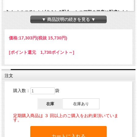
▶ L-カルニチンとビタミンC配合、シニア期の健康に配慮したレ
シピ
▼ 商品説明の続きを見る ▼
▶ 体重11kg以上の中大型犬用
▶ 5種類の動物性タンパク質を使用
価格:
17,303円
(税抜 15,730円)
▶ 中大型犬がちょうど食べやすい粒形状
▶ 好き嫌いなくバランス良く食べたい中大型犬に最適
[ポイント還元 1,730ポイント～]
加齢により、愛犬の代謝やエネルギー所要量は変化して
いきます。
「シニア」は、加齢による代謝の衰えや、腎臓、肝臓、
注文
心臓の機能低下がみられる10歳以上のシニア犬のため
に、エネルギー量はあまり減らさずに、タンパク質、ナ
購入数：
袋
トリウム、リンを控えめにしています。栄養豊富なチキ
ン、ラム、卵、健康で艶やかな皮膚被毛ケアに最適なサ
在庫
在庫あり
ーモン、ビタミン豊富で消化に優しい海の魚に、身体の
定期購入商品は ３ 回以上のご購入をお約束頂いていま
機能を健康に保つ植物オイルや各種ハーブ、ビタミン、
す。
ミネラルをバランスよく組み合わせたシニア犬用スペシ
ャルレシピです。