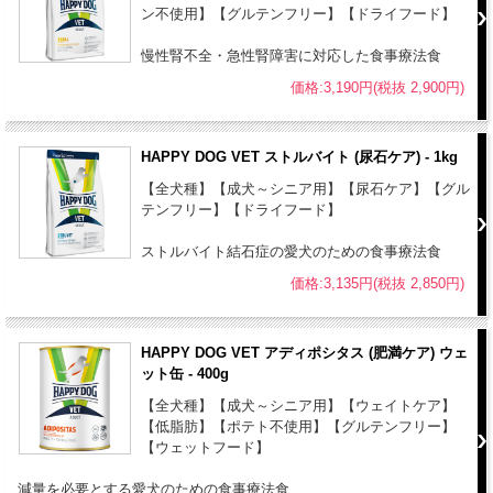
ン不使用】【グルテンフリー】【ドライフード】
●開封後は賞味期限に関わらず、なるべくお早めにご使用ください。
●本品は犬専用フードです。誤食防止のため、小児の手の届かない場
慢性腎不全・急性腎障害に対応した食事療法食
所に保管してください。
価格:3,190円(税抜 2,900円)
●本品は自然素材を使用しておりますので、原材料の産地や収穫時期
等により、粒の見た目や大きさに若干差がある場合がありますが、品
質上問題はありません。
HAPPY DOG VET ストルバイト (尿石ケア) - 1kg
●開封後は虫が入らないように、しっかりと密封して下さい。
【全犬種】【成犬～シニア用】【尿石ケア】【グル
テンフリー】【ドライフード】
ストルバイト結石症の愛犬のための食事療法食
価格:3,135円(税抜 2,850円)
HAPPY DOG VET アディポシタス (肥満ケア) ウェ
ット缶 - 400g
【全犬種】【成犬～シニア用】【ウェイトケア】
【低脂肪】【ポテト不使用】【グルテンフリー】
【ウェットフード】
減量を必要とする愛犬のための食事療法食