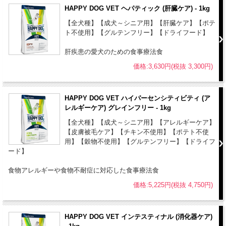
オメガ3脂肪酸 - 0.20 %
HAPPY DOG VET ヘパティック (肝臓ケア) - 1kg
粗繊維 - 0.7 %以下
【全犬種】【成犬～シニア用】【肝臓ケア】【ポテ
粗灰分 - 1.4 %以下
ト不使用】【グルテンフリー】【ドライフード】
粗炭水化物 - 8.8 %
水分 - 77 %以下
肝疾患の愛犬のための食事療法食
カルシウム - 0.18 %
価格:3,630円(税抜 3,300円)
リン - 0.15 %
カリウム - 0.18 %
ナトリウム - 0.11 %
HAPPY DOG VET ハイパーセンシティビティ (ア
レルギーケア) グレインフリー - 1kg
マグネシウム - 0.02 %
クロライド - 0.28 %
【全犬種】【成犬～シニア用】【アレルギーケア】
【皮膚被毛ケア】【チキン不使用】【ポテト不使
サルファイド - 0.25 %
用】【穀物不使用】【グルテンフリー】【ドライフ
ード】
代謝エネルギー：100.5kcal / 100g
原産国：ドイツ
食物アレルギーや食物不耐症に対応した食事療法食
【使用期間の目安】
価格:5,225円(税抜 4,750円)
●給与開始より5～12週間、またはストルバイト結石が溶解するまで
（溶解後の予防にコンプリートフードと混ぜて長期使用可能）
HAPPY DOG VET インテスティナル (消化器ケア)
●その後2～4週間かけて10%ずつ段階的に適切なフードに切り替え