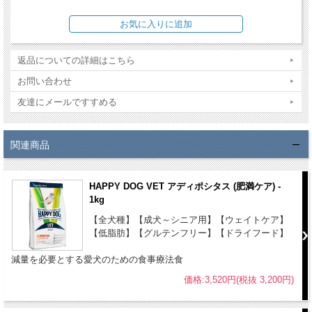
の尿路からの排出を促します。
・この食事療法食の対象 - ストルバイト結石症
・使用が推奨されない病態等 - 生後12ヶ月未満の成長、
期妊娠授乳期、慢性腎不全/代謝性アシドーシス/心疾患、
返品についての詳細はこちら
膵炎、尿酸性化剤使用時、ストルバイト以外の尿石/結石
お問い合わせ
症
友達にメールですすめる
原材料：チキン、ポーク(精肉および内臓肉)、米、パースニップ、ミ
ネラル、サーモンオイル、セルロース、チコリの根、グルコサミン、
関連商品
ミックスハーブ、ビタミン類(ビタミンA、ビタミンD3、ビタミンE、
ビタミンB1、ビタミンB2、ビタミンB6、ビオチン、Dパントテン酸カ
HAPPY DOG VET アディポシタス (肥満ケア) -
ルシウム、ナイアシン、ビタミンB12、葉酸、コリン)、ミネラル類
1kg
(銅、亜鉛、マンガン、ヨウ素酸カルシウム)、必須アミノ酸(DL-メチ
【全犬種】【成犬～シニア用】【ウェイトケア】
オニン)、その他栄養素(タウリン)
【低脂肪】【グルテンフリー】【ドライフード】
成分：
減量を必要とする愛犬のための食事療法食
粗タンパク質 - 7.6 %以上
粗脂肪 - 4.5 %以上
価格:3,520円(税抜 3,200円)
オメガ6脂肪酸 - 0.80 %