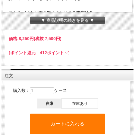
- ストルバイト結石の愛犬のための食事療法食 -
▼ 商品説明の続きを見る ▼
●ストルバイト結石症の愛犬の尿路ケアに配慮したレシ
ピ
●リン、タンパク質、マグネシウム含有量を最適に調整
価格:
8,250円
(税抜 7,500円)
しています
●ストルバイトが形成されにくい弱酸性の尿を維持しま
[ポイント還元 412ポイント～]
す （目標尿pH値：6.04）
●ミネラルなどの栄養バランスを調整し尿量の増加を促
します
注文
HAPPY DOG VET ストルバイト(尿石ケア)ウェット缶
購入数：
ケース
は、ストルバイト結石症の愛犬のために成分調整された
食事療法食です。マグネシウムとリンの含有量を制限
在庫
在庫あり
し、メチオニンなど尿pH値を酸性化する原材料を使用し
たレシピで、尿のpH値を弱酸性に維持します。また、ナ
トリウム含有量をやや高めに調整することで飲水量を確
保し、尿量の増加を促すことによってストルバイト結晶