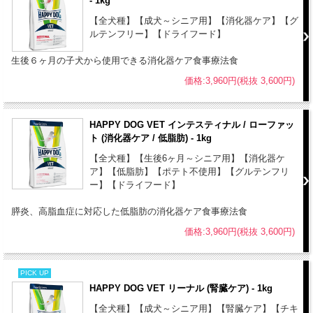
- 1kg
【使用上の注意事項】
【全犬種】【成犬～シニア用】【消化器ケア】【グ
●本製品は食事療法食です。栄養特性上、本製品の使用が推奨されな
ルテンフリー】【ドライフード】
い場合もあるため、獣医師の診察と指導のものとにご使用ください。
生後６ヶ月の子犬から使用できる消化器ケア食事療法食
●新鮮な水をいつでも飲めるようにしてください。
価格:3,960円(税抜 3,600円)
●本品使用時は他の食事摂取を控え、本品のみでの給餌をお勧めしま
す。他の食べ物と混ぜた給餌、間食などによりフード自体の特性が薄
くなることがあります。
HAPPY DOG VET インテスティナル / ローファッ
●給与量は個体差にあわせる必要があるため、ある程度量を減らした
ト (消化器ケア / 低脂肪) - 1kg
り増やしたりすることが必要な場合があります。
【全犬種】【生後6ヶ月～シニア用】【消化器ケ
●獣医師が特に推奨する場合を除き、1日の給与量を複数回に分けて与
ア】【低脂肪】【ポテト不使用】【グルテンフリ
えてください。
ー】【ドライフード】
●フードの切り替えは、数日間かけて徐々に行なってください。
膵炎、高脂血症に対応した低脂肪の消化器ケア食事療法食
●HAPPY DOG VET ストルバイト (尿石ケア) ドライと混ぜて使用す
価格:3,960円(税抜 3,600円)
る場合、ウェットフード100gをドライフード30g換算にてご使用くだ
さい。
PICK UP
【保存方法】
HAPPY DOG VET リーナル (腎臓ケア) - 1kg
●ハッピードッグは、合成保存料は無添加です。高温多湿、直射日光
【全犬種】【成犬～シニア用】【腎臓ケア】【チキ
を避け、涼しい場所での保管をお願いします。