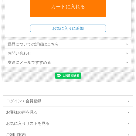
とって高栄養食によるサポートは重要です。栄養要求が
高まっている状態の時に、適切な量の水分、カロリー、
各栄養素を与えることで早期回復を促します。また、早
期に対処することで、死亡率や入院期間の短縮にもつな
がります。
返品についての詳細はこちら
・この食事療法食の対象 - 疾病回復期、外科手術後、食
お問い合わせ
欲不振、栄養不良、チューブフィーディング、肝リピド
ーシス
友達にメールですすめる
・使用が推奨されない病態等 - 生後6ヶ月未満の成長期、
妊娠授乳期、膵臓疾患、脂質代謝障害
原材料：チキン(50%)、七面鳥(15%)(精肉および内臓肉)、さつまい
も、乾燥全卵(2%)、ポテトプロテイン、ミネラル、サーモンオイル、
ログイン / 会員登録
セルロース、チコリの根、ミルクシスルシード、ビタミン類(ビタミン
A、ビタミンD3、ビタミンE、ビタミンB1、ビタミンB2、ビタミン
お客様の声を見る
B6、ビオチン、Dパントテン酸カルシウム、ナイアシン、ビタミン
お気に入りリストを見る
B12、葉酸、コリン)、ミネラル類(亜鉛、銅、マンガン、ヨウ素酸カル
シウム)、その他栄養素(L-カルニチン、タウリン)
ご利用案内