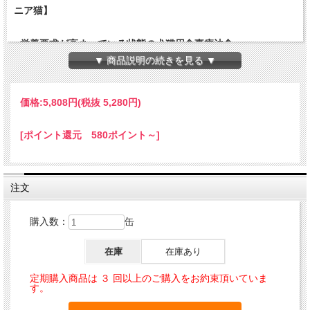
ニア猫】
- 栄養要求が高まっている状態の犬猫用食事療法食 -
▼ 商品説明の続きを見る ▼
●高エネルギー密度、各栄養素を強化したレシピ
●高消化性の原材料を使用し、速やかな回復と健康な免
疫をサポートします
価格:
5,808円
(税抜 5,280円)
●高嗜好性で食欲低下時の体重増加をサポートします
●チューブやシリンジで給与するのに適した形状です
[ポイント還元 580ポイント～]
HAPPY DOG & CAT VET リカバリー(退院サポート)は、
疾病回復期、手術後などの栄養要求が高まっている状態
注文
の猫に給与することを目的として特別に調整された食事
療法食です。カロリー含有量を高め、各栄養素を強化
購入数：
缶
し、超高消化性の原材料を使用しています。また、食欲
不振、体重減少が著しい状態の猫の食事としても適して
在庫
在庫あり
います。
定期購入商品は ３ 回以上のご購入をお約束頂いていま
回復期の犬猫にとって大切なこと
す。
疾病回復期、手術後などの栄養要求が高まっている猫に