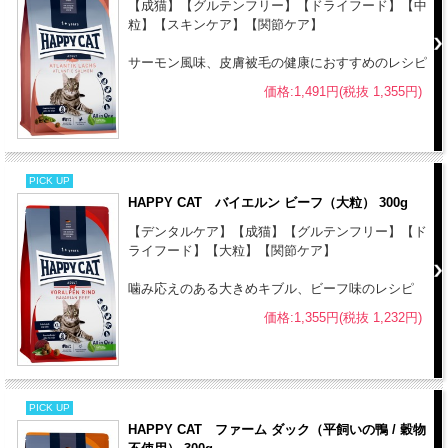
【成猫】【グルテンフリー】【ドライフード】【中
ナトリウム - 0.6 %
粒】【スキンケア】【関節ケア】
マグネシウム - 0.08 %
サーモン風味、皮膚被毛の健康におすすめのレシピ
代謝エネルギー：380.0kcal / 100g
価格:1,491円(税抜 1,355円)
粒の大きさ：：XL（直径7.5-11mm 厚み7.5-11mm）
原産国：ドイツ
【使用方法】
●パッケージ記載の給与量を目安にしてください。
PICK UP
●いつでも新鮮な水が飲めるようにしておいてください。
HAPPY CAT バイエルン ビーフ（大粒） 300g
●給与回数は、1日に2回が一般的です。
【デンタルケア】【成猫】【グルテンフリー】【ド
●フードの切り替えは、現在の食事に当製品を少しずつ増量し、約7日
ライフード】【大粒】【関節ケア】
間を目安に切り替えてください。
噛み応えのある大きめキブル、ビーフ味のレシピ
【保存方法】
価格:1,355円(税抜 1,232円)
●ハッピーキャットは、合成保存料は無添加です。高温多湿、直射日
光を避け、涼しい場所での保管をお願いします。
●開封後は賞味期限に関わらず、なるべくお早めにご使用ください。
●本品は猫専用フードです。誤食防止のため、小児の手の届かない場
PICK UP
HAPPY CAT ファーム ダック（平飼いの鴨 / 穀物
所に保管してください。