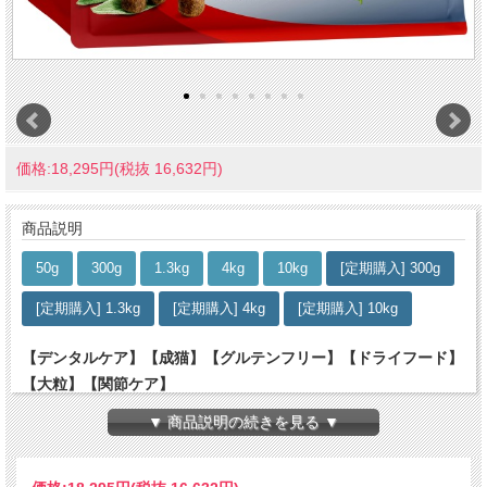
価格:18,295円(税抜 16,632円)
商品説明
50g
300g
1.3kg
4kg
10kg
[定期購入] 300g
[定期購入] 1.3kg
[定期購入] 4kg
[定期購入] 10kg
【デンタルケア】【成猫】【グルテンフリー】【ドライフード】
【大粒】【関節ケア】
▼ 商品説明の続きを見る ▼
- 噛み応えのある大きめキブル、ビーフ味のレシピ -
「バイエルンビーフ」は、脂肪分控えめでヘルシーな赤