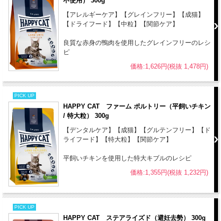
不使用） 300g
●本品は自然素材を使用しておりますので、原材料の産地や収穫時期
【アレルギーケア】【グレインフリー】【成猫】
等により、粒の見た目や大きさに若干差がある場合がありますが、品
【ドライフード】【中粒】【関節ケア】
質上問題はありません。
●開封後は虫が入らないように、しっかりと密封して下さい。
良質な赤身の鴨肉を使用したグレインフリーのレシ
ピ
価格:1,626円(税抜 1,478円)
PICK UP
HAPPY CAT ファーム ポルトリー（平飼いチキン
/ 特大粒） 300g
【デンタルケア】【成猫】【グルテンフリー】【ド
ライフード】【特大粒】【関節ケア】
平飼いチキンを使用した特大キブルのレシピ
価格:1,355円(税抜 1,232円)
PICK UP
HAPPY CAT ステアライズド（避妊去勢） 300g