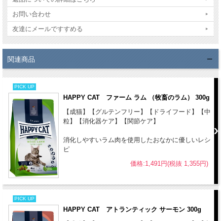
(0.008%)、リコリス根、タイム、ビタミン類(ビタミンA、ビタミン
お問い合わせ
D3、ビタミンE、ビタミンB1、ビタミンB2、ビタミンB6、ビオチ
ン、Dパントテン酸カルシウム、ナイアシン、ビタミンB12、ビタミ
友達にメールですすめる
ンC、葉酸)、ミネラル類(鉄、銅、亜鉛、マンガン、ヨウ素酸カルシウ
ム、亜セレン酸ナトリウム)その他栄養素(DLメチオニン、タウリン、
関連商品
コリン)、天然由来トコフェロール(酸化防止剤として)(*乾燥)
成分：
PICK UP
粗タンパク質 - 33 %
HAPPY CAT ファーム ラム （牧畜のラム） 300g
粗脂肪 - 15 %
【成猫】【グルテンフリー】【ドライフード】【中
粗繊維 - 3 %
粒】【消化器ケア】【関節ケア】
粗灰分 - 7 %
消化しやすいラム肉を使用したおなかに優しいレシ
粗炭水化物 - 33 %
ピ
水分 - 9 %
価格:1,491円(税抜 1,355円)
オメガ6脂肪酸 - 3.5 %
オメガ3脂肪酸 - 0.4 %
カルシウム - 1.15 %
PICK UP
リン - 0.95%
HAPPY CAT アトランティック サーモン 300g
カリウム - 0.6 %