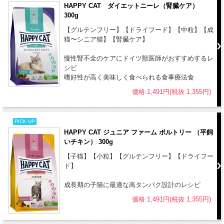
HAPPY CAT ダイエットニーレ（腎臓ケア）
300g
【グルテンフリー】【ドライフード】【中粒】【成
猫〜シニア猫】【腎臓ケア】
慢性腎不全のケアにドイツ獣医師がおすすめするレ
シピ
嗜好性が高く美味しく食べられる食事療法食
価格:1,491円(税抜 1,355円)
PICK UP
HAPPY CAT ジュニア ファーム ポルトリー （平飼
いチキン） 300g
【子猫】【小粒】【グルテンフリー】【ドライフー
ド】
成長期の子猫に最適な高タンパク設計のレシピ
価格:1,491円(税抜 1,355円)