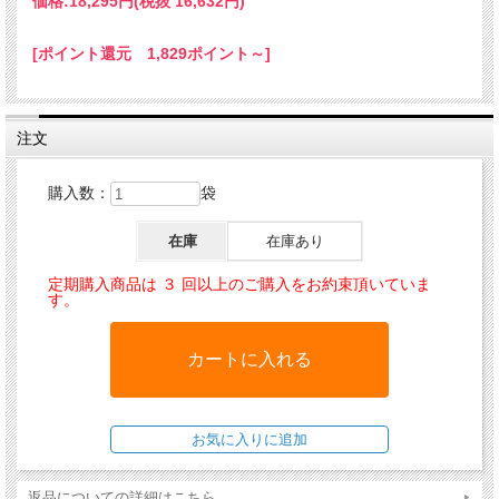
価格:
18,295円
(税抜 16,632円)
身のビーフを使用した風味豊かなレシピを、噛み応えが
ある大きめキブルに仕上げました。コロンと丸い粒形状
[ポイント還元 1,829ポイント～]
なので、現在お使いのフードのトッピングにもおすすめ
です。健康な身体作りに欠かせないビタミンCやタウリ
ンなどの栄養素もバランスよく配合しています。関節の
注文
健康維持にグルコサミン、コンドロイチン豊富な緑イ貝
を配合し、ヘアボールコントロールに天然の食物繊維を
購入数：
袋
配合するなど、愛猫の毎日の健康ケアにも配慮していま
す。デンタルケアにもおすすめです。
在庫
在庫あり
原材料：グリーブス(脱脂ハラミ肉19%)、ポルトリープロテイン*、コ
定期購入商品は ３ 回以上のご購入をお約束頂いていま
ーン、コーン粉、油脂類、米、ポテト*、ミートミール*(ビーフ、ポー
す。
ク)、加水分解プロテイン*、リグノセルロース、ヘモグロビン*、ビー
トファイバー*、塩化カリウム、全卵パウダー、アップルポマス*
(0.4%)、サッカロマイセスセレビシエ*、塩化ナトリウム、キャロット
*、海藻*、チコリパウダー(0.15%)、亜麻仁(0.15%)、えんどう豆フレ
ーク、ビーツパウダー、緑イ貝*(0.05%)、ミルクシスル、イースト抽
出物*(0.02%)、アーティチョーク、タンポポ、ショウガ、カンバ葉、
ネトル、カモミール、コリアンダー、ローズマリー、セージ
返品についての詳細はこちら