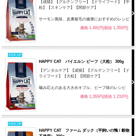
【成猫】【グルテンフリー】【ドライフード】【中
リン - 0.95%
粒】【スキンケア】【関節ケア】
カリウム - 0.6 %
ナトリウム - 0.6 %
サーモン風味、皮膚被毛の健康におすすめのレシピ
マグネシウム - 0.08 %
価格:1,491円(税抜 1,355円)
代謝エネルギー：352.5kcal / 100g
粒の大きさ：Mix Kibbles（直径10mm 厚み6mm）
原産国：ドイツ
PICK UP
【使用方法】
HAPPY CAT バイエルン ビーフ（大粒） 300g
●パッケージ記載の給与量を目安にしてください。
【デンタルケア】【成猫】【グルテンフリー】【ド
●いつでも新鮮な水が飲めるようにしておいてください。
ライフード】【大粒】【関節ケア】
●給与回数は、1日に2回が一般的です。
噛み応えのある大きめキブル、ビーフ味のレシピ
●フードの切り替えは、現在の食事に当製品を少しずつ増量し、約7日
価格:1,355円(税抜 1,232円)
間を目安に切り替えてください。
【保存方法】
●ハッピーキャットは、合成保存料は無添加です。高温多湿、直射日
光を避け、涼しい場所での保管をお願いします。
PICK UP
HAPPY CAT ファーム ダック（平飼いの鴨 / 穀物
●開封後は賞味期限に関わらず、なるべくお早めにご使用ください。