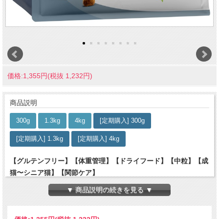
価格:1,355円(税抜 1,232円)
商品説明
300g
1.3kg
4kg
[定期購入] 300g
[定期購入] 1.3kg
[定期購入] 4kg
【グルテンフリー】【体重管理】【ドライフード】【中粒】【成
猫〜シニア猫】【関節ケア】
▼ 商品説明の続きを見る ▼
- 肥満気味の愛猫のための高タンパク低脂肪のレシピ -
肥満気味の愛猫には、食べ応えがあり低脂肪、その上、