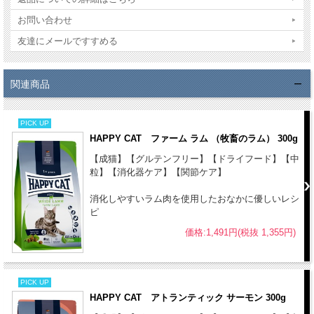
リコリス根、タイム 計0.16%)、チコリパウダー(0.15%)、ユッカシジ
お問い合わせ
ゲラ*(0.1%)、緑イ貝*(0.05%)、イースト抽出物*(0.02%)、ビタミン類
(ビタミンA、ビタミンD3、ビタミンE、ビタミンB1、ビタミンB2、ビ
友達にメールですすめる
タミンB6、ビオチン、Dパントテン酸カルシウム、ナイアシン、ビタ
ミンB12、ビタミンC)、ミネラル類(鉄、銅、亜鉛、マンガン、ヨウ素
関連商品
酸カルシウム、亜セレン酸ナトリウム)その他栄養素(DLメチオニン、
タウリン、コリン)、天然由来トコフェロール(酸化防止剤として)(*乾
PICK UP
燥)(**乾燥一部加水分解)
HAPPY CAT ファーム ラム （牧畜のラム） 300g
成分：
【成猫】【グルテンフリー】【ドライフード】【中
粗タンパク質 - 36 %
粒】【消化器ケア】【関節ケア】
粗脂肪 - 9 %
消化しやすいラム肉を使用したおなかに優しいレシ
粗繊維 - 3.5 %
ピ
粗灰分 - 7 %
価格:1,491円(税抜 1,355円)
粗炭水化物 - 35.5 %
水分 - 9 %
オメガ6脂肪酸 - 2.5 %
PICK UP
オメガ3脂肪酸 - 0.3 %
HAPPY CAT アトランティック サーモン 300g
カルシウム - 1.15 %