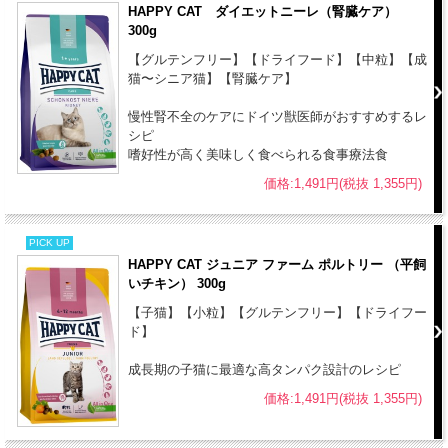
HAPPY CAT ダイエットニーレ（腎臓ケア）
300g
【グルテンフリー】【ドライフード】【中粒】【成
猫〜シニア猫】【腎臓ケア】
慢性腎不全のケアにドイツ獣医師がおすすめするレ
シピ
嗜好性が高く美味しく食べられる食事療法食
価格:1,491円(税抜 1,355円)
PICK UP
HAPPY CAT ジュニア ファーム ポルトリー （平飼
いチキン） 300g
【子猫】【小粒】【グルテンフリー】【ドライフー
ド】
成長期の子猫に最適な高タンパク設計のレシピ
価格:1,491円(税抜 1,355円)