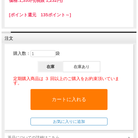
価格:
1,355円
(税抜 1,232円)
美味しいフードがおすすめです。「ライト」は、消化吸
収にすぐれたチキンやスキンケアに最適なサーモンな
[ポイント還元 135ポイント～]
ど、高タンパク低脂肪の良質な赤身の肉や魚をふんだん
に使用した美味しいレシピで、愛猫の健康に必要な栄養
素をしっかり補給しつつ、肥満気味の愛猫の体重コント
注文
ロールをサポートします。健康な身体作りに欠かせない
ビタミンCやタウリンなどの栄養素もバランスよく配合
購入数：
袋
しています。ユッカシジゲラを配合し、排泄物の臭い軽
減にも配慮しています。肥満気味の愛猫や太りやすい愛
在庫
在庫あり
猫の毎日の食事コントロールにおすすめです。
定期購入商品は ３ 回以上のご購入をお約束頂いていま
原材料：ポルトリープロテイン*(26%)、コーン粉、コーン、米粉、グ
す。
リーブス(脱脂ハラミ肉)、サーモンミール(5%)、リグノセルロース、
ライスプロテイン*、ポルトリー脂肪、ヘモグロビン*、ひまわり油
(1.2%)、加水分解フィッシュ*、ビートファイバー*、全卵パウダー、
塩化カリウム、アップルポマス*(0.4%)、サッカロマイセスセレビシエ
*、塩化ナトリウム、菜種油(0.3%)、海藻*、亜麻仁(0.16%)、ハーブミ
ックス(ミルクシスル、アーティチョーク、タンポポ、ショウガ、カン
バ葉、ネトル、カモミール、コリアンダー、ローズマリー、セージ、
返品についての詳細はこちら