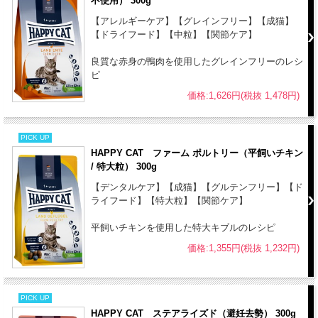
不使用） 300g
●本品は猫専用フードです。誤食防止のため、小児の手の届かない場
【アレルギーケア】【グレインフリー】【成猫】
所に保管してください。
【ドライフード】【中粒】【関節ケア】
●本品は自然素材を使用しておりますので、原材料の産地や収穫時期
等により、粒の見た目や大きさに若干差がある場合がありますが、品
良質な赤身の鴨肉を使用したグレインフリーのレシ
質上問題はありません。
ピ
●開封後は虫が入らないように、しっかりと密封して下さい。
価格:1,626円(税抜 1,478円)
PICK UP
HAPPY CAT ファーム ポルトリー（平飼いチキン
/ 特大粒） 300g
【デンタルケア】【成猫】【グルテンフリー】【ド
ライフード】【特大粒】【関節ケア】
平飼いチキンを使用した特大キブルのレシピ
価格:1,355円(税抜 1,232円)
PICK UP
HAPPY CAT ステアライズド（避妊去勢） 300g