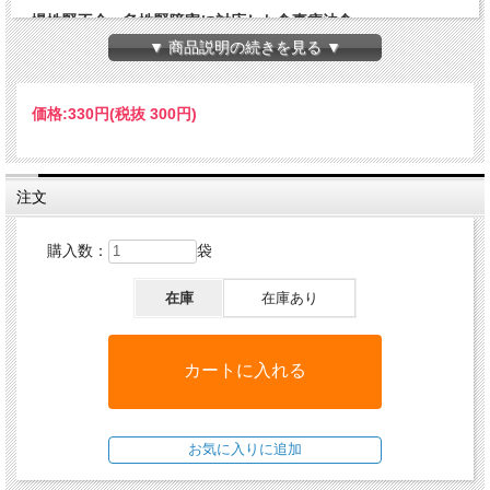
- 慢性腎不全・急性腎障害に対応した食事療法食 -
▼ 商品説明の続きを見る ▼
●特に嗜好性が高く美味しく食べることで腎臓ケアでき
ます
●リン、ナトリウム含有量を制限し腎臓にかかる負担を
価格:
330円
(税抜 300円)
軽減します
●高消化性のタンパク質を使用し含有量を調整していま
す
注文
●腎臓から排出される老廃物の過度な尿排出を防ぎ、腎
負荷を軽減します
購入数：
袋
●オメガ3系脂肪酸、抗酸化成分配合で全身の健康をサポ
ートします
在庫
在庫あり
●水溶性食物繊維が腸内でのアンモニア産生と吸収を減
らします
●血液を浄化し腎機能をサポートするカンバ葉、タンポ
ポを配合しています
HAPPY CAT VETリーナル(腎臓ケア) ドライは、慢性腎
不全および急性腎障害の愛猫の腎臓への負担を軽減する