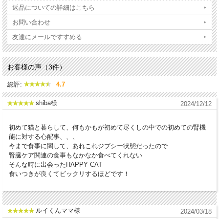
ための食事療法食です。高消化性の良質なタンパク質を
返品についての詳細はこちら
使用し、リン、ナトリウムの含有量を制限しているの
お問い合わせ
で、腎臓病を患う愛猫の食事として最適です。腎臓病に
よる食欲低下に配慮し、特に嗜好性の高いビーフ、ポー
友達にメールですすめる
ク、チキンを使用した美味しいレシピで食事量を増や
し、愛猫の栄養吸収をサポートします。血液を浄化し腎
お客様の声（3件）
機能をサポートする作用があるとして古来より使用され
ているカンバ葉(バーチリーフ)やタンポポなどのハーブ
総評:
4.7
を配合しています。
shiba様
2024/12/12
・この食事療法食の対象 - 慢性腎不全、急性腎障害
・使用が推奨されない病態等 - 生後12ヶ月未満の成長
初めて猫と暮らして、何もかもが初めて尽くしの中での初めての腎機
期、妊娠授乳期、膵炎、高脂血症、脂質消化不良の猫
能に対する心配事、、、
今まで食事に関して、あれこれジプシー状態だったので
原材料：米粉、グリーブス(脱脂ハラミ肉17%)、ポテトフレーク、ポ
腎臓ケア関連の食事もなかなか食べてくれない
そんな時に出会ったHAPPY CAT
ルトリー脂肪、ポルトリープロテイン** (8%)、リグノセルロース、キ
食いつきが良くてビックリするほどです！
ャロット*、ひまわり油、加水分解フィッシュ*、炭酸カルシウム、塩
化カリウム、菜種油、コーン、イースト抽出物*、チコリパウダー、ユ
ッカシジゲラ*、サッカロマイセス・セレビシエ*、塩化ナトリウム、
ルイくんママ様
2024/03/18
海藻*、亜麻仁、ミルクシスル、アーティチョーク、タンポポ