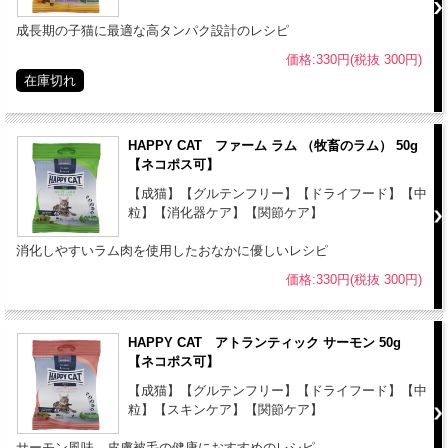
ナトリウム - 0.25 %
成長期の子猫に最適な高タンパク設計のレシピ
マグネシウム - 0.06 %
クロライド - 0.63 %
価格:330円(税抜 300円)
在庫切れ
サルファイド - 0.45 %
オメガ6脂肪酸 - 3.5 %
オメガ3脂肪酸 - 0.4 %
HAPPY CAT ファーム ラム （牧畜のラム） 50g
【ネコポス可】
代謝エネルギー：388.5kcal / 100g
目標尿pH値：6.35
【成猫】【グルテンフリー】【ドライフード】【中
粒】【消化器ケア】【関節ケア】
粒の大きさ：直径8.5〜12mm 厚み2.5〜3.5mm
原産国：ドイツ
消化しやすいラム肉を使用したおなかに優しいレシピ
【使用期間の目安】
価格:330円(税抜 300円)
●一時的な腎障害は給与開始より2～4週間
●慢性腎不全は給与開始より６ヶ月、以降、定期的な血液、腎機能検
HAPPY CAT アトランティック サーモン 50g
査の上継続使用
【ネコポス可】
【使用上の注意事項】
【成猫】【グルテンフリー】【ドライフード】【中
●本製品は食事療法食です。栄養特性上、本製品の使用が推奨されな
粒】【スキンケア】【関節ケア】
い場合もあるため、獣医師の診察と指導のものとにご使用ください。
サーモン風味、皮膚被毛の健康におすすめのレシピ