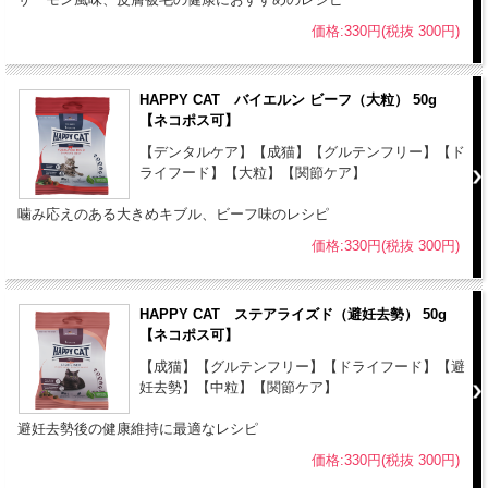
●いつでも新鮮な水が飲めるようにしておいてください。
価格:330円(税抜 300円)
●本品使用時は他の食事摂取を控え、本品のみでの給餌をお勧めしま
す。他の食べ物と混ぜた給餌、間食などによりフード自体の特性が薄
くなることがあります。
HAPPY CAT バイエルン ビーフ（大粒） 50g
●給与量は個体差にあわせる必要があるため、ある程度量を減らした
【ネコポス可】
り増やしたりすることが必要な場合があります。
【デンタルケア】【成猫】【グルテンフリー】【ド
●獣医師が特に推奨する場合を除き、1日の給与量を複数回に分けて与
ライフード】【大粒】【関節ケア】
えてください。
噛み応えのある大きめキブル、ビーフ味のレシピ
●フードの切り替えは、数日間かけて徐々に行なってください。
●HAPPY CAT VET リーナル(腎臓ケア) ウェット缶と混ぜて使用する
価格:330円(税抜 300円)
場合は、ウェット缶100gをドライフード29g換算にてご使用くださ
い。
HAPPY CAT ステアライズド（避妊去勢） 50g
【ネコポス可】
【保存方法】
●ハッピーキャットは、合成保存料は無添加です。高温多湿、直射日
【成猫】【グルテンフリー】【ドライフード】【避
妊去勢】【中粒】【関節ケア】
光を避け、涼しい場所での保管をお願いします。
●開封後は賞味期限に関わらず、なるべくお早めにご使用ください。
避妊去勢後の健康維持に最適なレシピ
●本品は猫専用フードです。誤食防止のため、小児の手の届かない場
価格:330円(税抜 300円)
所に保管してください。