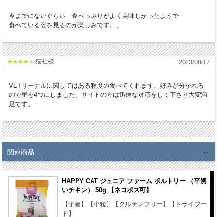
(0.002%)、ショウガ、カンバ葉(0.002%)、ネトル、カモミール、コリ
今までにないぐらい 食べっぷりがよく美味しかったようで
アンダー、ローズマリー、セージ、リコリス根、タイム(乾燥ハーブ合
食べている姿を見るのが楽しみです。、
計0.02%)、ビタミン類(ビタミンA、ビタミンD3、ビタミンE、ビタミ
ンB1、ビタミンB2、ビタミンB6、ビオチン、Dパントテン酸カルシウ
ム、ナイアシン、ビタミンB12、葉酸、コリン)、ミネラル類（鉄、
猫柱様
2023/08/17
銅、亜鉛、マンガン、ヨウ素酸カルシウム、亜セレン酸ナトリウ
ム）、その他栄養素(タウリン)、天然由来トコフェロール(酸化防止剤
VETリーナルに関してはある程度の食べてくれます。好みが分かれる
として)(*乾燥**乾燥一部加水分解)
ので星を4つにしました。サイトの方は迅速な対応をして下さり大変満
足です。
成分：
粗タンパク質 - 25.5 %以上
粗脂肪 - 16.0 %以上
粗繊維 - 3.5 %以下
粗灰分 - 4.0 %以下
関連商品
粗炭水化物 - 41.5 %
水分 - 9 %以下
HAPPY CAT ジュニア ファーム ポルトリー （平飼
カルシウム - 0.35 %
いチキン） 50g 【ネコポス可】
リン - 0.30 %
【子猫】【小粒】【グルテンフリー】【ドライフー
カリウム - 0.65 %
ド】