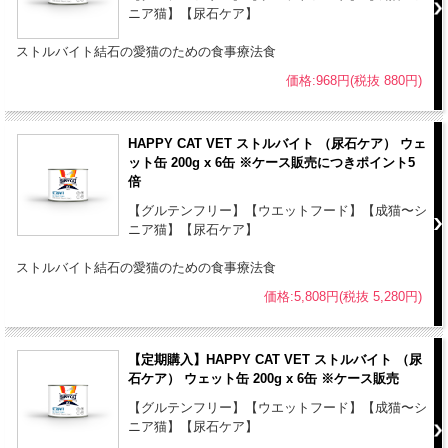
ニア猫】【尿石ケア】
ください
ストルバイト結石の愛猫のための食事療法食
【使用上の注意事項】
●本製品は食事療法食です。栄養特性上、本製品の使用が推奨されな
価格:968円(税抜 880円)
い場合もあるため、獣医師の診察と指導のものとにご使用ください。
●いつでも新鮮な水が飲めるようにしておいてください。
HAPPY CAT VET ストルバイト （尿石ケア） ウェ
●本品使用時は他の食事摂取を控え、本品のみでの給餌をお勧めしま
ット缶 200g x 6缶 ※ケース販売につきポイント5
す。他の食べ物と混ぜた給餌、間食などによりフード自体の特性が薄
倍
くなることがあります。
【グルテンフリー】【ウエットフード】【成猫〜シ
●給与量は個体差にあわせる必要があるため、ある程度量を減らした
ニア猫】【尿石ケア】
り増やしたりすることが必要な場合があります。
ストルバイト結石の愛猫のための食事療法食
●獣医師が特に推奨する場合を除き、1日の給与量を複数回に分けて与
えてください。
価格:5,808円(税抜 5,280円)
●フードの切り替えは、数日間かけて徐々に行なってください。
【保存方法】
【定期購入】HAPPY CAT VET ストルバイト （尿
●ハッピーキャットは、合成保存料は無添加です。高温多湿、直射日
石ケア） ウェット缶 200g x 6缶 ※ケース販売
光を避け、涼しい場所での保管をお願いします。
【グルテンフリー】【ウエットフード】【成猫〜シ
●開封後は賞味期限に関わらず、なるべくお早めにご使用ください。
ニア猫】【尿石ケア】