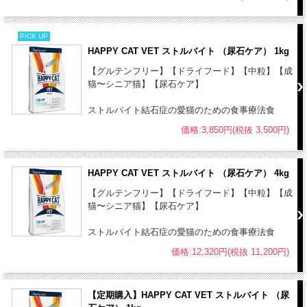
マリー(0.003%)、セージ、リコリス根、タイム(乾燥ハーブ合計
0.13%)、ビタミン類(ビタミンA、ビタミンD3、ビタミンE、ビタミン
PICK UP
B1、ビタミンB2、ビタミンB6、ビタミンB12、ビオチン、Dパントテ
HAPPY CAT VET ストルバイト （尿石ケア） 1kg
ン酸カルシウム、ナイアシン、葉酸、コリン)、ミネラル類（鉄、銅、
【グルテンフリー】【ドライフード】【中粒】【成
亜鉛、マンガン、ヨウ素酸カルシウム、亜セレン酸ナトリウム）、そ
猫〜シニア猫】【尿石ケア】
の他栄養素(L-カルニチン、タウリン)、アミノ酸(DL-メチオニン)、天
然由来トコフェロール(酸化防止剤として)(*乾燥)
ストルバイト結石症の愛猫のための食事療法食
成分：
価格:3,850円(税抜 3,500円)
粗タンパク質 - 41.0 %以上
粗脂肪 - 7.0 %以上
HAPPY CAT VET ストルバイト （尿石ケア） 4kg
粗繊維 - 8.0 %以下
【グルテンフリー】【ドライフード】【中粒】【成
粗灰分 - 7.0 %以下
猫〜シニア猫】【尿石ケア】
粗炭水化物 - 28.0 %
水分 - 9 %以下
ストルバイト結石症の愛猫のための食事療法食
カルシウム - 0.85 %
価格:12,320円(税抜 11,200円)
リン - 0.80 %
カリウム - 0.80 %
ナトリウム - 0.40 %
【定期購入】HAPPY CAT VET ストルバイト （尿