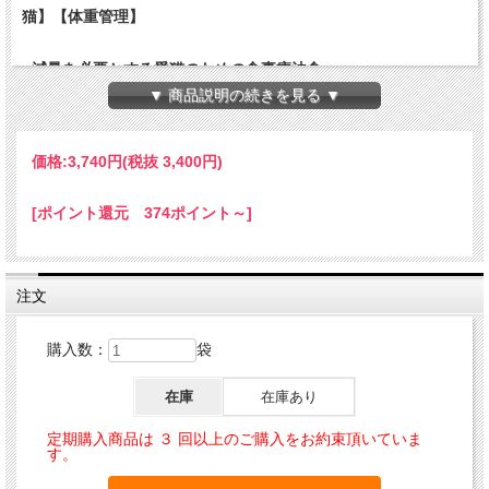
猫】【体重管理】
- 減量を必要とする愛猫のための食事療法食 -
▼ 商品説明の続きを見る ▼
●カロリー、炭水化物含有量を大幅に低減したレシピ
●食物繊維の含有量を増やし、長時間満腹感を与えます
●良質なタンパク質を高配合、減量中の筋力維持に役立
価格:
3,740円
(税抜 3,400円)
ちます
●加水分解コラーゲン、緑イ貝、グルコサミンが関節の
[ポイント還元 374ポイント～]
健康をサポートします
●L-カルニチンが、脂肪燃焼をサポートします
●ローズマリー、ショウガが新陳代謝を促します
注文
HAPPY CAT VET アディポシタス(肥満ケア) ドライは、
購入数：
袋
減量を必要とする愛猫に給与することを目的とした食事
療法食で、摂取カロリーを制限した場合でも必要なタン
在庫
在庫あり
パク質やビタミン、ミネラルなどが十分に摂取できるよ
うに成分調整されています。また、食物繊維を増量する
定期購入商品は ３ 回以上のご購入をお約束頂いていま
す。
ことで食事量を補い、満足感を持続させるので、減量中
のおねだり頻度を軽減し無理なく減量できるよう配慮し