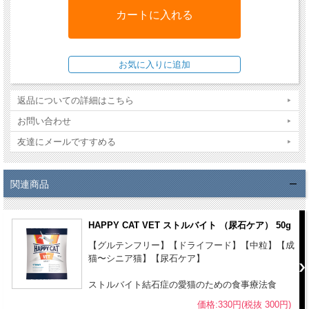
ています。良質なタンパク質を豊富に使用し、加水分解
コラーゲン、緑イ貝、グルコサミンを配合したレシピ
は、体重を減らしつつ筋肉量を維持し、体力の維持、向
上をサポートします。新陳代謝を促す作用を持つとして
古来より使用されているローズマリーやショウガなどの
ハーブを配合しています。
返品についての詳細はこちら
お問い合わせ
・この食事療法食の対象 - 肥満時の減量
・使用が推奨されない病態等 - 生後10ヶ月未満の成長期
友達にメールですすめる
の子猫、妊娠授乳期、高栄養食が推奨される病態
原材料：ポルトリープロテイン*(23.5%)、大麦、米粉、グリーブス(ビ
関連商品
ーフ、ポーク)、ポテトプロテイン*、リグノセルロース、フィッシュ
ミール、キャロット*、亜麻仁、ひまわり油、ポルトリー脂肪、加水分
HAPPY CAT VET ストルバイト （尿石ケア） 50g
解フィッシュ*、塩化カリウム、菜種油、イースト抽出物*、加水分解
【グルテンフリー】【ドライフード】【中粒】【成
コラーゲン(0.2%)、緑イ貝*(0.2%)、グルコサミン(0.2%)、ミルクシス
猫〜シニア猫】【尿石ケア】
ル、サッカロマイセス・セレビシエ*、塩化ナトリウム、ユッカシジゲ
ラ*、チコリパウダー、海藻*、アーティチョーク、タンポポ、ショウ
ストルバイト結石症の愛猫のための食事療法食
ガ(0.003%)、カンバ葉、ネトル、カモミール、コリアンダー、ローズ
価格:330円(税抜 300円)