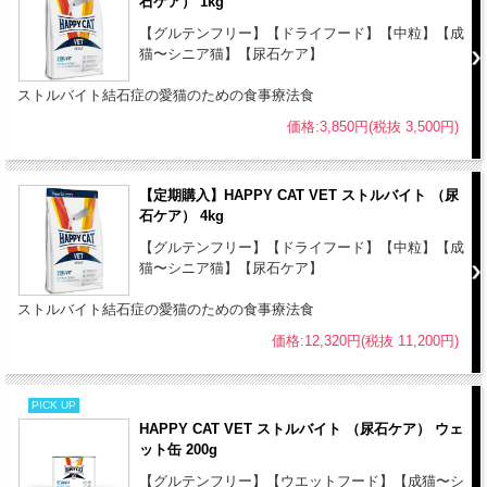
石ケア） 1kg
マグネシウム - 0.10 %
クロライド - 0.87 %
【グルテンフリー】【ドライフード】【中粒】【成
猫〜シニア猫】【尿石ケア】
サルファイド - 0.72 %
オメガ6脂肪酸 - 2.0 %
ストルバイト結石症の愛猫のための食事療法食
オメガ3脂肪酸 - 0.2 %
価格:3,850円(税抜 3,500円)
代謝エネルギー：326.5kcal / 100g
目標尿pH値：5.94
【定期購入】HAPPY CAT VET ストルバイト （尿
粒の大きさ：直径8.5〜12mm 厚み2.5〜3.5mm
石ケア） 4kg
原産国：ドイツ
【グルテンフリー】【ドライフード】【中粒】【成
猫〜シニア猫】【尿石ケア】
【使用期間の目安】
●目標体重に達するまで
ストルバイト結石症の愛猫のための食事療法食
●体重の維持に必要であればその後も継続使用
価格:12,320円(税抜 11,200円)
●1週間に現体重の0.5~2％の最適な割合で体重が減少していることを
定期的に確認してください
●急激な減量や絶食は猫の肝リピドーシスの原因となるのでご注意く
PICK UP
ださい
HAPPY CAT VET ストルバイト （尿石ケア） ウェ
ット缶 200g
●HAPPY CAT VETアディポシタス(肥満ケア)ウェット缶と混ぜて使用
する場合は、ウェットフード100gをドライフード20g換算にてご使用
【グルテンフリー】【ウエットフード】【成猫〜シ