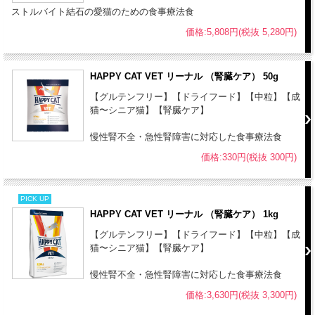
●本品は猫専用フードです。誤食防止のため、小児の手の届かない場
ストルバイト結石の愛猫のための食事療法食
所に保管してください。
価格:5,808円(税抜 5,280円)
●本品は自然素材を使用しておりますので、原材料の産地や収穫時期
等により、粒の見た目や大きさに若干差がある場合がありますが、品
質上問題はありません。
HAPPY CAT VET リーナル （腎臓ケア） 50g
●開封後は虫が入らないように、しっかりと密封して下さい。
【グルテンフリー】【ドライフード】【中粒】【成
猫〜シニア猫】【腎臓ケア】
慢性腎不全・急性腎障害に対応した食事療法食
価格:330円(税抜 300円)
PICK UP
HAPPY CAT VET リーナル （腎臓ケア） 1kg
【グルテンフリー】【ドライフード】【中粒】【成
猫〜シニア猫】【腎臓ケア】
慢性腎不全・急性腎障害に対応した食事療法食
価格:3,630円(税抜 3,300円)